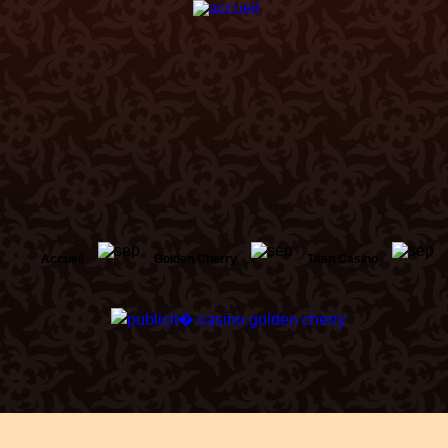
Accueil
Golden Cherry
Titan Casino